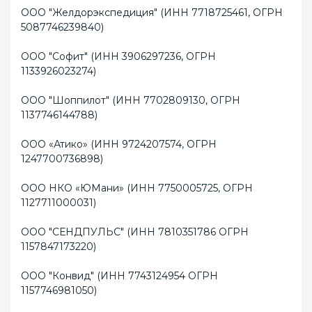
ООО "Желдорэкспедиция" (ИНН 7718725461, ОГРН
5087746239840)
ООО "Софит" (ИНН 3906297236, ОГРН
1133926023274)
ООО "Шоппилот" (ИНН 7702809130, ОГРН
1137746144788)
ООО «Атико» (ИНН 9724207574, ОГРН
1247700736898)
ООО НКО «ЮМани» (ИНН 7750005725, ОГРН
1127711000031)
ООО "СЕНДПУЛЬС" (ИНН 7810351786 ОГРН
1157847173220)
ООО "Конвид" (ИНН 7743124954 ОГРН
1157746981050)