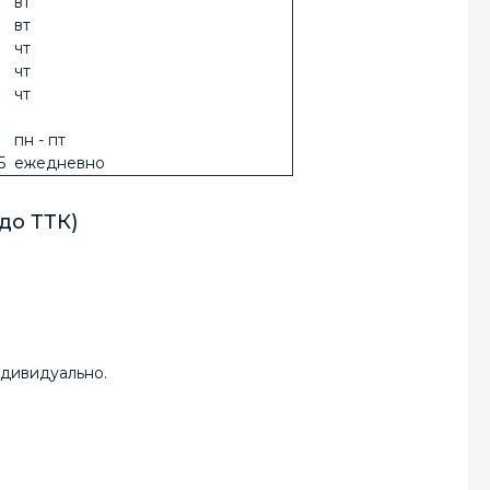
вт
вт
чт
чт
чт
пн - пт
25
ежедневно
до ТТК)
ндивидуально.