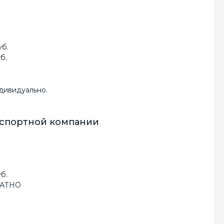
0 руб.
б.
ндивидуально.
анспортной компании
б.
ПЛАТНО