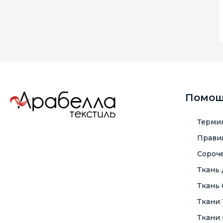
Помо
Терми
Правил
Сороче
Ткань
Ткань
Ткани
Ткани 