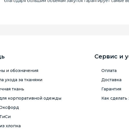
благодаря большим объемам закупок гарантирует самые вы
щь
Сервис и 
ны и обозначения
Оплата
а ухода за тканями
Доставка
чная ткань
Гарантия
 для корпоративной одежды
Как сделать 
 Оксфорд
 ТиСи
из хлопка