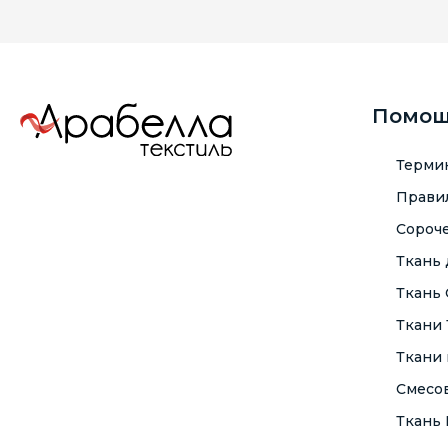
Помо
Терми
Правил
Сороче
Ткань
Ткань
Ткани
Ткани 
Смесо
Ткань F