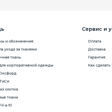
щь
Сервис и 
ны и обозначения
Оплата
а ухода за тканями
Доставка
чная ткань
Гарантия
 для корпоративной одежды
Как сделать 
 Оксфорд
 ТиСи
из хлопка
вые ткани
il-a-fil