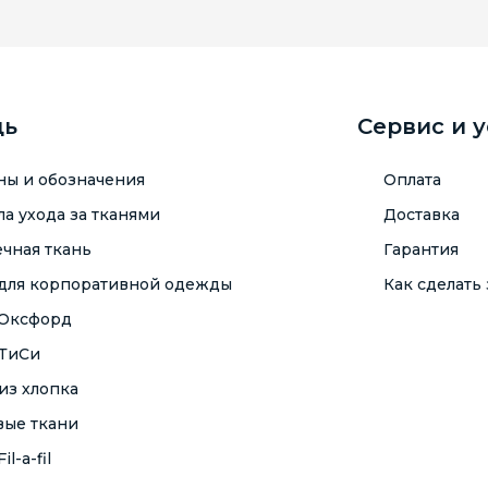
щь
Сервис и 
ны и обозначения
Оплата
а ухода за тканями
Доставка
чная ткань
Гарантия
 для корпоративной одежды
Как сделать 
 Оксфорд
 ТиСи
из хлопка
вые ткани
il-a-fil