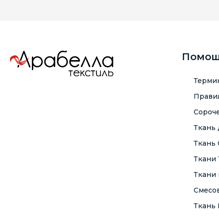
Помо
Терми
Правил
Сороче
Ткань
Ткань
Ткани
Ткани 
Смесо
Ткань F