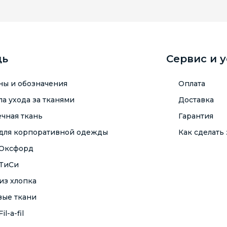
щь
Сервис и 
ны и обозначения
Оплата
а ухода за тканями
Доставка
чная ткань
Гарантия
 для корпоративной одежды
Как сделать 
 Оксфорд
 ТиСи
из хлопка
вые ткани
il-a-fil