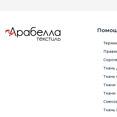
Помо
Терми
Правил
Сороче
Ткань
Ткань
Ткани
Ткани 
Смесо
Ткань F