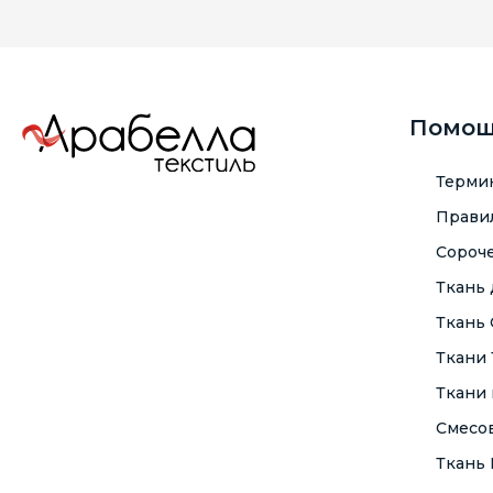
Помо
Терми
Правил
Сороче
Ткань
Ткань
Ткани
Ткани 
Смесо
Ткань F