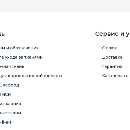
щь
Сервис и 
ны и обозначения
Оплата
а ухода за тканями
Доставка
чная ткань
Гарантия
 для корпоративной одежды
Как сделать 
 Оксфорд
 ТиСи
из хлопка
вые ткани
il-a-fil