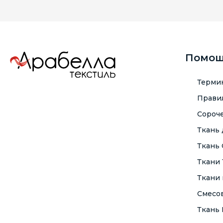
Помо
Терми
Правил
Сороче
Ткань
Ткань
Ткани
Ткани 
Смесо
Ткань F