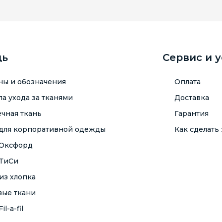
щь
Сервис и 
ны и обозначения
Оплата
а ухода за тканями
Доставка
чная ткань
Гарантия
 для корпоративной одежды
Как сделать 
 Оксфорд
 ТиСи
из хлопка
вые ткани
il-a-fil