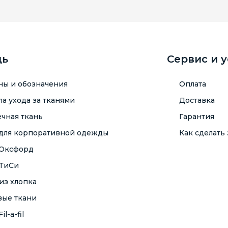
щь
Сервис и 
ны и обозначения
Оплата
а ухода за тканями
Доставка
чная ткань
Гарантия
 для корпоративной одежды
Как сделать 
 Оксфорд
 ТиСи
из хлопка
вые ткани
il-a-fil