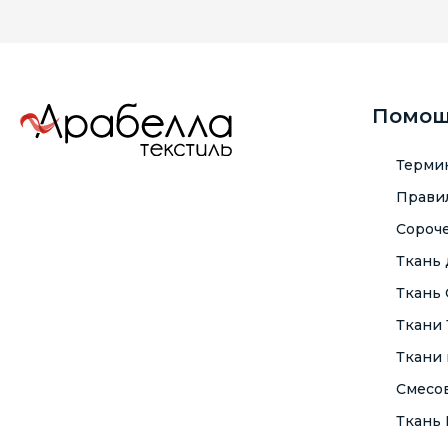
Помо
Терми
Правил
Сороче
Ткань
Ткань
Ткани
Ткани 
Смесо
Ткань F