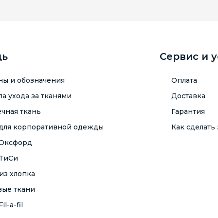
щь
Сервис и 
ны и обозначения
Оплата
а ухода за тканями
Доставка
чная ткань
Гарантия
 для корпоративной одежды
Как сделать 
 Оксфорд
 ТиСи
из хлопка
вые ткани
il-a-fil