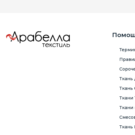
Помо
Терми
Правил
Сороче
Ткань
Ткань
Ткани
Ткани 
Смесо
Ткань F