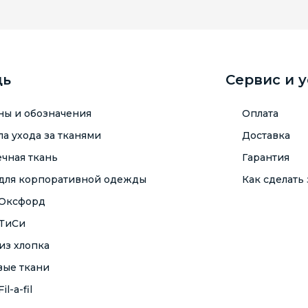
щь
Сервис и 
ны и обозначения
Оплата
а ухода за тканями
Доставка
чная ткань
Гарантия
 для корпоративной одежды
Как сделать 
 Оксфорд
 ТиСи
из хлопка
вые ткани
il-a-fil