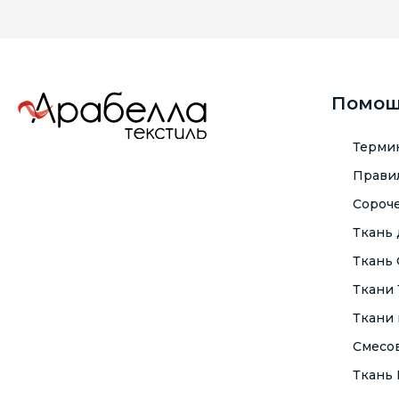
Помо
Терми
Правил
Сороче
Ткань
Ткань
Ткани
Ткани 
Смесо
Ткань F