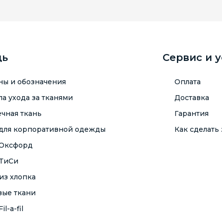
щь
Сервис и 
ны и обозначения
Оплата
а ухода за тканями
Доставка
чная ткань
Гарантия
 для корпоративной одежды
Как сделать 
 Оксфорд
 ТиСи
из хлопка
вые ткани
il-a-fil