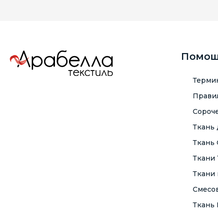
Помо
Терми
Правил
Сороче
Ткань
Ткань
Ткани
Ткани 
Смесо
Ткань F