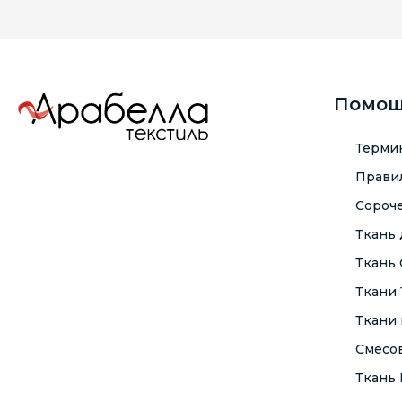
Помо
Терми
Правил
Сороче
Ткань
Ткань
Ткани
Ткани 
Смесо
Ткань F