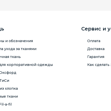
щь
Сервис и 
ны и обозначения
Оплата
а ухода за тканями
Доставка
чная ткань
Гарантия
 для корпоративной одежды
Как сделать 
 Оксфорд
 ТиСи
из хлопка
вые ткани
il-a-fil