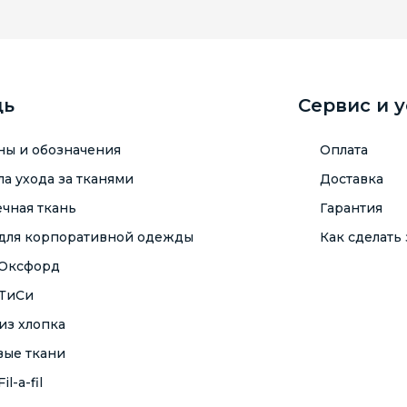
щь
Сервис и 
ны и обозначения
Оплата
а ухода за тканями
Доставка
чная ткань
Гарантия
 для корпоративной одежды
Как сделать 
 Оксфорд
 ТиСи
из хлопка
вые ткани
il-a-fil