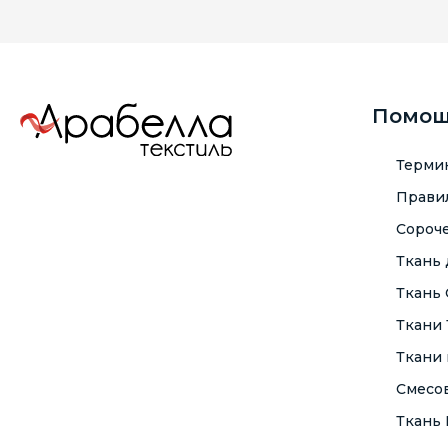
Помо
Терми
Правил
Сороче
Ткань
Ткань
Ткани
Ткани 
Смесо
Ткань F