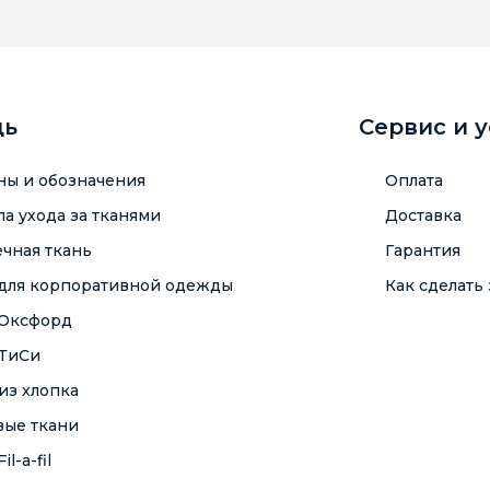
щь
Сервис и 
ны и обозначения
Оплата
а ухода за тканями
Доставка
чная ткань
Гарантия
 для корпоративной одежды
Как сделать 
 Оксфорд
 ТиСи
из хлопка
вые ткани
il-a-fil