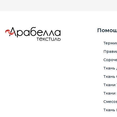
Помо
Терми
Правил
Сороче
Ткань
Ткань
Ткани
Ткани 
Смесо
Ткань F