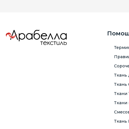
Помо
Терми
Правил
Сороче
Ткань
Ткань
Ткани
Ткани 
Смесо
Ткань F