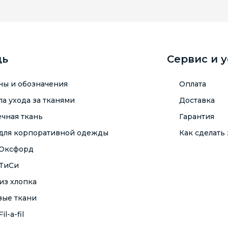
щь
Сервис и 
ны и обозначения
Оплата
а ухода за тканями
Доставка
чная ткань
Гарантия
 для корпоративной одежды
Как сделать 
 Оксфорд
 ТиСи
из хлопка
вые ткани
il-a-fil