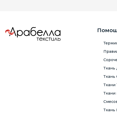
Помо
Терми
Правил
Сороче
Ткань
Ткань
Ткани
Ткани 
Смесо
Ткань F