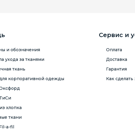
щь
Сервис и 
ны и обозначения
Оплата
а ухода за тканями
Доставка
чная ткань
Гарантия
 для корпоративной одежды
Как сделать 
 Оксфорд
 ТиСи
из хлопка
вые ткани
il-a-fil