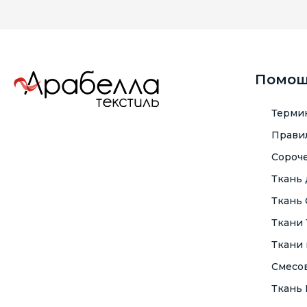
Помо
Терми
Правил
Сороче
Ткань
Ткань
Ткани
Ткани 
Смесо
Ткань F