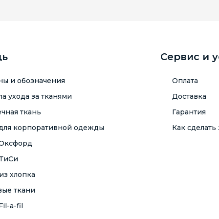
щь
Сервис и 
ны и обозначения
Оплата
а ухода за тканями
Доставка
чная ткань
Гарантия
 для корпоративной одежды
Как сделать 
 Оксфорд
 ТиСи
из хлопка
вые ткани
il-a-fil