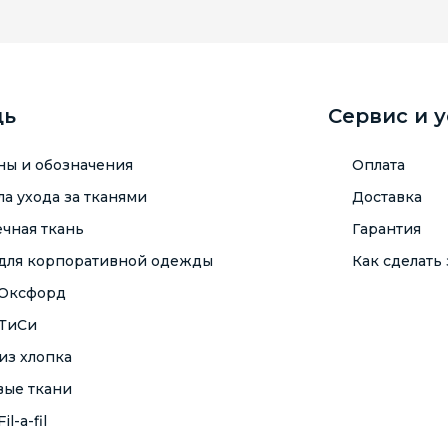
щь
Сервис и 
ны и обозначения
Оплата
а ухода за тканями
Доставка
чная ткань
Гарантия
 для корпоративной одежды
Как сделать 
 Оксфорд
 ТиСи
из хлопка
вые ткани
il-a-fil