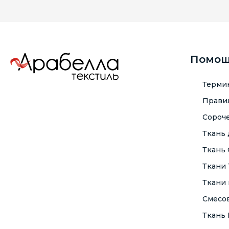
Помо
Терми
Правил
Сороче
Ткань
Ткань
Ткани
Ткани 
Смесо
Ткань F