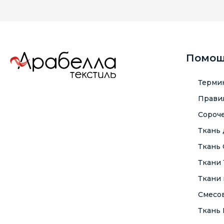
Помо
Терми
Правил
Сороче
Ткань
Ткань
Ткани
Ткани 
Смесо
Ткань F