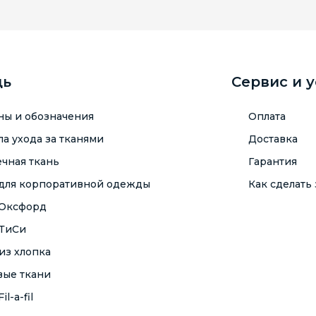
щь
Сервис и 
ны и обозначения
Оплата
а ухода за тканями
Доставка
чная ткань
Гарантия
 для корпоративной одежды
Как сделать 
 Оксфорд
 ТиСи
из хлопка
вые ткани
il-a-fil