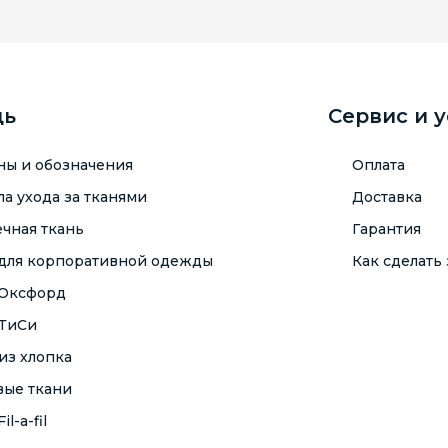
щь
Сервис и 
ны и обозначения
Оплата
а ухода за тканями
Доставка
чная ткань
Гарантия
 для корпоративной одежды
Как сделать 
 Оксфорд
 ТиСи
из хлопка
вые ткани
il-a-fil