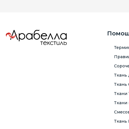
Помо
Терми
Правил
Сороче
Ткань
Ткань
Ткани
Ткани 
Смесо
Ткань F