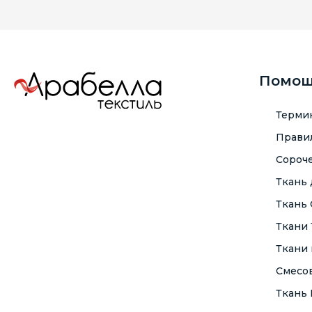
Помо
Терми
Правил
Сороче
Ткань
Ткань
Ткани
Ткани 
Смесо
Ткань F