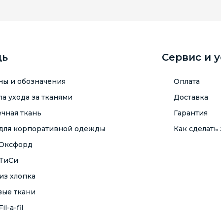
щь
Сервис и 
ны и обозначения
Оплата
а ухода за тканями
Доставка
чная ткань
Гарантия
 для корпоративной одежды
Как сделать 
 Оксфорд
 ТиСи
из хлопка
вые ткани
il-a-fil