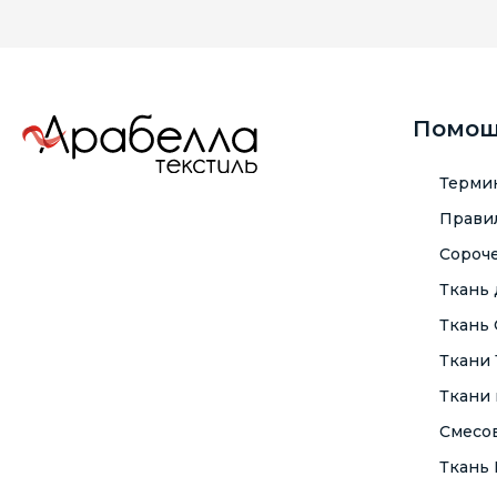
Помо
Терми
Правил
Сороче
Ткань
Ткань
Ткани
Ткани 
Смесо
Ткань F