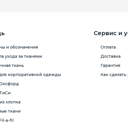
щь
Сервис и 
ны и обозначения
Оплата
а ухода за тканями
Доставка
чная ткань
Гарантия
 для корпоративной одежды
Как сделать 
 Оксфорд
 ТиСи
из хлопка
вые ткани
il-a-fil