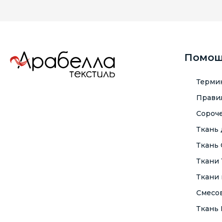
Помо
Терми
Правил
Сороче
Ткань
Ткань
Ткани
Ткани 
Смесо
Ткань F