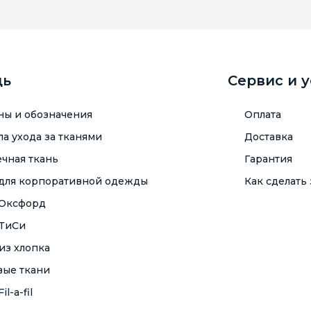
щь
Сервис и 
ны и обозначения
Оплата
а ухода за тканями
Доставка
чная ткань
Гарантия
 для корпоративной одежды
Как сделать 
 Оксфорд
 ТиСи
из хлопка
вые ткани
il-a-fil