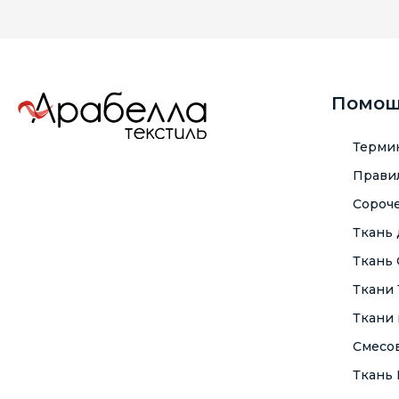
Помо
Терми
Правил
Сороче
Ткань
Ткань
Ткани
Ткани 
Смесо
Ткань F