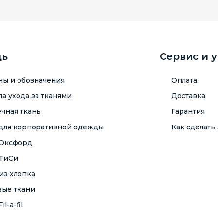
щь
Сервис и 
ны и обозначения
Оплата
а ухода за тканями
Доставка
чная ткань
Гарантия
 для корпоративной одежды
Как сделать 
 Оксфорд
 ТиСи
из хлопка
вые ткани
il-a-fil