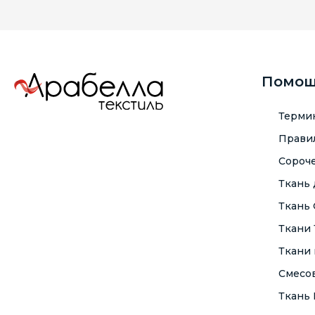
Помо
Терми
Правил
Сороче
Ткань
Ткань
Ткани
Ткани 
Смесо
Ткань F