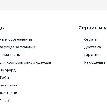
щь
Сервис и 
ны и обозначения
Оплата
а ухода за тканями
Доставка
чная ткань
Гарантия
 для корпоративной одежды
Как сделать 
 Оксфорд
 ТиСи
из хлопка
вые ткани
il-a-fil