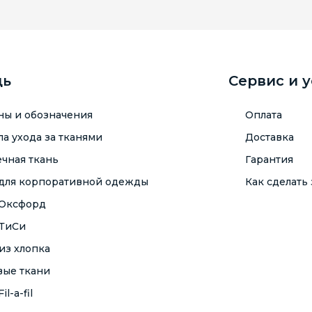
щь
Сервис и 
ны и обозначения
Оплата
а ухода за тканями
Доставка
чная ткань
Гарантия
 для корпоративной одежды
Как сделать 
 Оксфорд
 ТиСи
из хлопка
вые ткани
il-a-fil