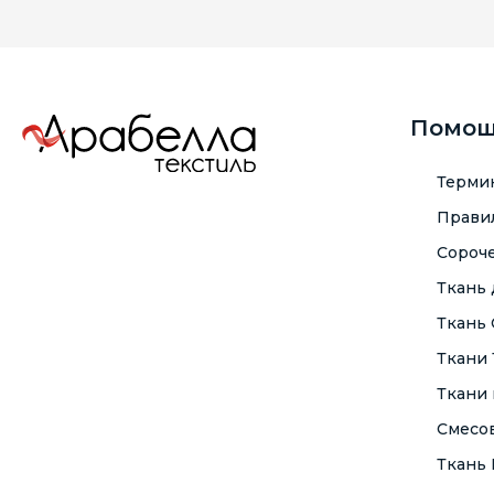
Помо
Терми
Правил
Сороче
Ткань
Ткань
Ткани
Ткани 
Смесо
Ткань F