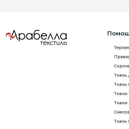
Помо
Терми
Правил
Сороче
Ткань
Ткань
Ткани
Ткани 
Смесо
Ткань F