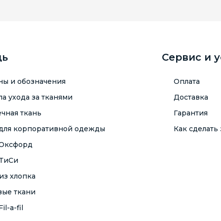
щь
Сервис и 
ны и обозначения
Оплата
а ухода за тканями
Доставка
чная ткань
Гарантия
 для корпоративной одежды
Как сделать 
 Оксфорд
 ТиСи
из хлопка
вые ткани
il-a-fil