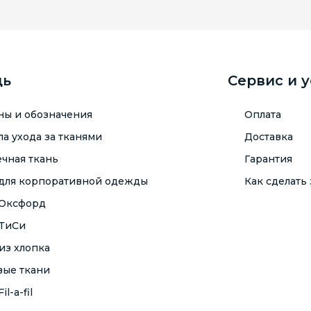
щь
Сервис и 
ны и обозначения
Оплата
а ухода за тканями
Доставка
чная ткань
Гарантия
 для корпоративной одежды
Как сделать 
 Оксфорд
 ТиСи
из хлопка
вые ткани
il-a-fil