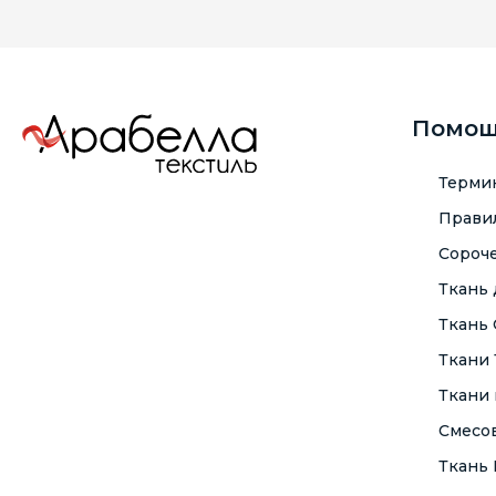
Помо
Терми
Правил
Сороче
Ткань
Ткань
Ткани
Ткани 
Смесо
Ткань F