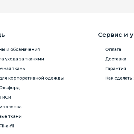
щь
Сервис и 
ны и обозначения
Оплата
а ухода за тканями
Доставка
чная ткань
Гарантия
 для корпоративной одежды
Как сделать 
 Оксфорд
 ТиСи
из хлопка
вые ткани
il-a-fil