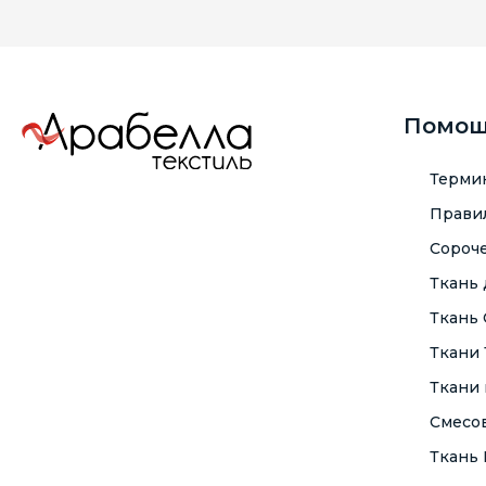
Помо
Терми
Правил
Сороче
Ткань
Ткань
Ткани
Ткани 
Смесо
Ткань F