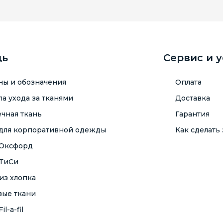
щь
Сервис и 
ны и обозначения
Оплата
а ухода за тканями
Доставка
чная ткань
Гарантия
 для корпоративной одежды
Как сделать 
 Оксфорд
 ТиСи
из хлопка
вые ткани
il-a-fil