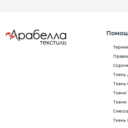
Помо
Терми
Правил
Сороче
Ткань
Ткань
Ткани
Ткани 
Смесо
Ткань F