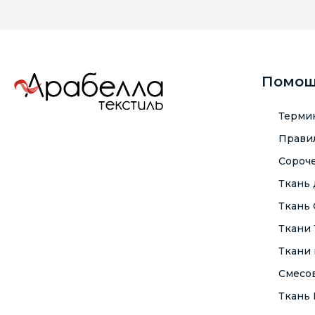
Помо
Терми
Правил
Сороче
Ткань
Ткань
Ткани
Ткани 
Смесо
Ткань F