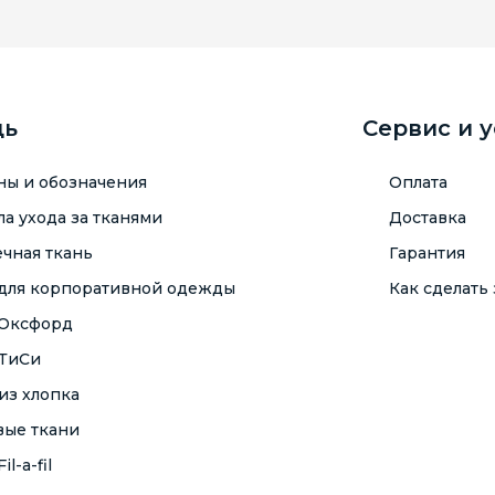
щь
Сервис и 
ны и обозначения
Оплата
а ухода за тканями
Доставка
чная ткань
Гарантия
 для корпоративной одежды
Как сделать 
 Оксфорд
 ТиСи
из хлопка
вые ткани
il-a-fil