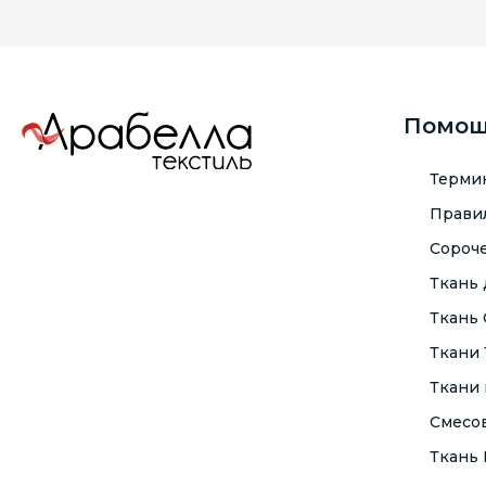
Помо
Терми
Правил
Сороче
Ткань
Ткань
Ткани
Ткани 
Смесо
Ткань F