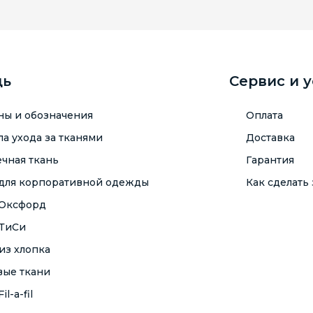
щь
Сервис и 
ны и обозначения
Оплата
а ухода за тканями
Доставка
чная ткань
Гарантия
 для корпоративной одежды
Как сделать 
 Оксфорд
 ТиСи
из хлопка
вые ткани
il-a-fil