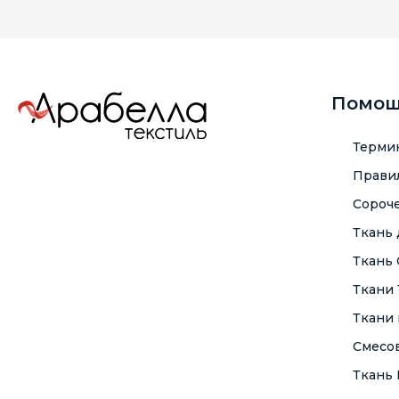
Помо
Терми
Правил
Сороче
Ткань
Ткань
Ткани
Ткани 
Смесо
Ткань F