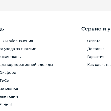
щь
Сервис и 
ны и обозначения
Оплата
а ухода за тканями
Доставка
чная ткань
Гарантия
 для корпоративной одежды
Как сделать 
 Оксфорд
 ТиСи
из хлопка
вые ткани
il-a-fil