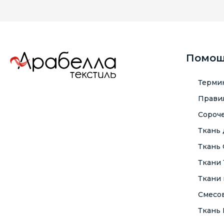
Помо
Терми
Правил
Сороче
Ткань
Ткань
Ткани
Ткани 
Смесо
Ткань F