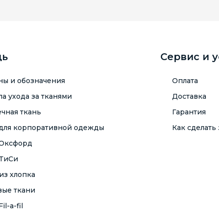
щь
Сервис и 
ны и обозначения
Оплата
а ухода за тканями
Доставка
чная ткань
Гарантия
 для корпоративной одежды
Как сделать 
 Оксфорд
 ТиСи
из хлопка
вые ткани
il-a-fil