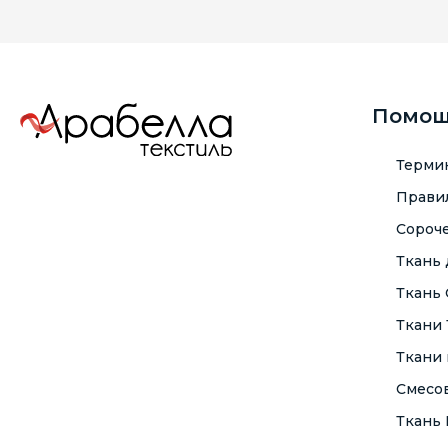
Помо
Терми
Правил
Сороче
Ткань
Ткань
Ткани
Ткани 
Смесо
Ткань F