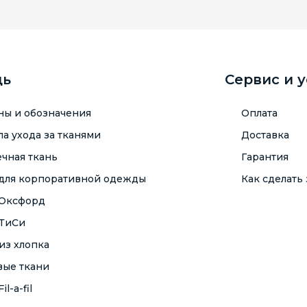
щь
Сервис и 
ны и обозначения
Оплата
а ухода за тканями
Доставка
чная ткань
Гарантия
 для корпоративной одежды
Как сделать 
 Оксфорд
 ТиСи
из хлопка
вые ткани
il-a-fil