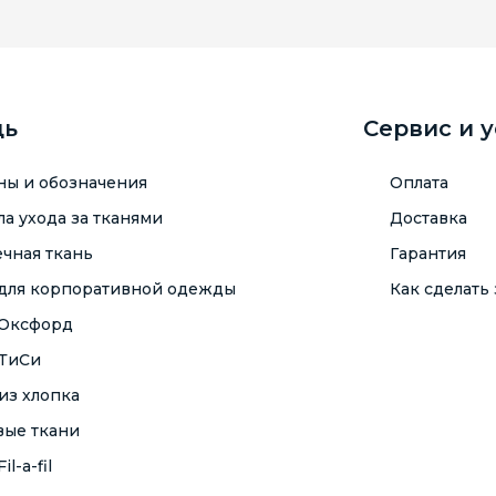
щь
Сервис и 
ны и обозначения
Оплата
а ухода за тканями
Доставка
чная ткань
Гарантия
 для корпоративной одежды
Как сделать 
 Оксфорд
 ТиСи
из хлопка
вые ткани
il-a-fil