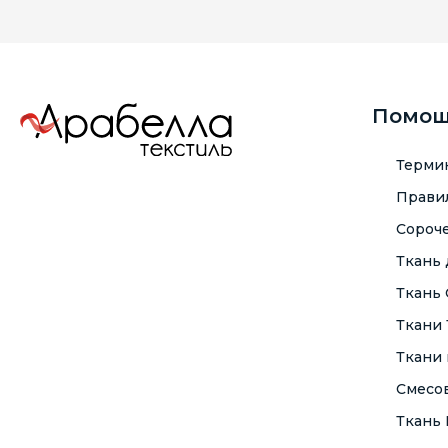
Помо
Терми
Правил
Сороче
Ткань
Ткань
Ткани
Ткани 
Смесо
Ткань F