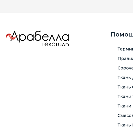
Помо
Терми
Правил
Сороче
Ткань
Ткань
Ткани
Ткани 
Смесо
Ткань F