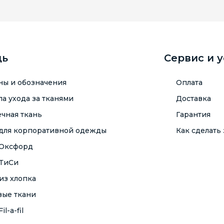
щь
Сервис и 
ны и обозначения
Оплата
а ухода за тканями
Доставка
чная ткань
Гарантия
 для корпоративной одежды
Как сделать 
 Оксфорд
 ТиСи
из хлопка
вые ткани
il-a-fil