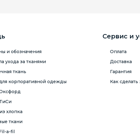
щь
Сервис и 
ны и обозначения
Оплата
а ухода за тканями
Доставка
чная ткань
Гарантия
 для корпоративной одежды
Как сделать 
 Оксфорд
 ТиСи
из хлопка
вые ткани
il-a-fil