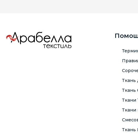
Помо
Терми
Правил
Сороче
Ткань
Ткань
Ткани
Ткани 
Смесо
Ткань F