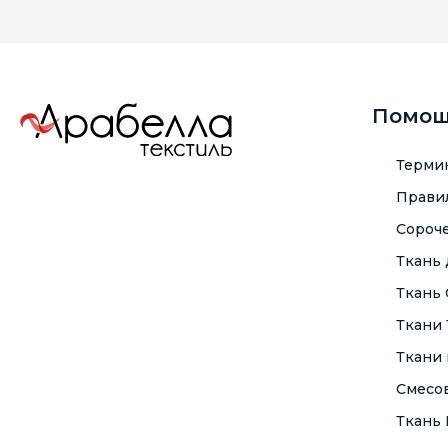
Помо
Терми
Правил
Сороче
Ткань
Ткань
Ткани
Ткани 
Смесо
Ткань F