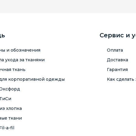
щь
Сервис и 
ны и обозначения
Оплата
а ухода за тканями
Доставка
чная ткань
Гарантия
 для корпоративной одежды
Как сделать 
 Оксфорд
 ТиСи
из хлопка
вые ткани
il-a-fil