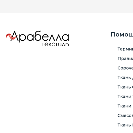
Помо
Терми
Правил
Сороче
Ткань
Ткань
Ткани
Ткани 
Смесо
Ткань F