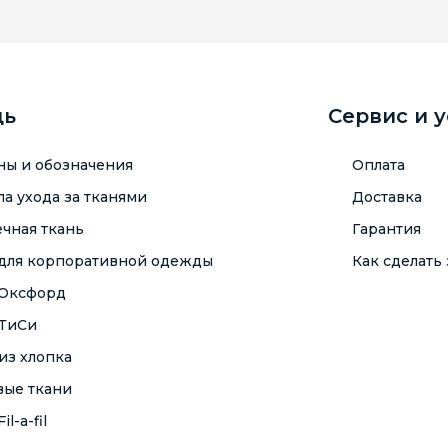
щь
Сервис и 
ны и обозначения
Оплата
а ухода за тканями
Доставка
чная ткань
Гарантия
 для корпоративной одежды
Как сделать 
 Оксфорд
 ТиСи
из хлопка
вые ткани
il-a-fil