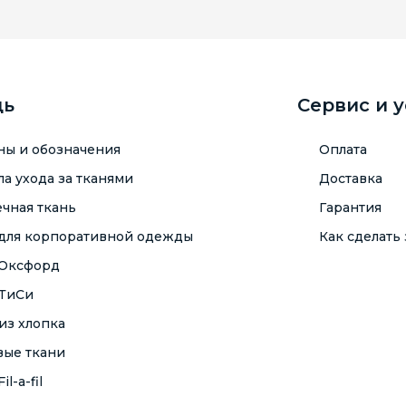
щь
Сервис и 
ны и обозначения
Оплата
а ухода за тканями
Доставка
чная ткань
Гарантия
 для корпоративной одежды
Как сделать 
 Оксфорд
 ТиСи
из хлопка
вые ткани
il-a-fil