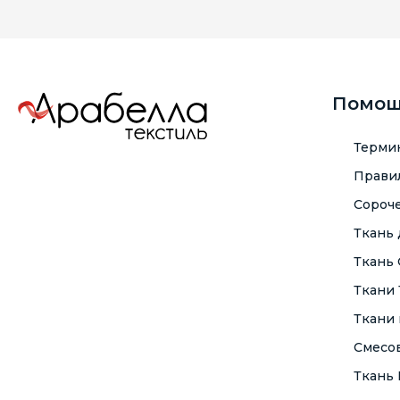
Помо
Терми
Правил
Сороче
Ткань
Ткань
Ткани
Ткани 
Смесо
Ткань F