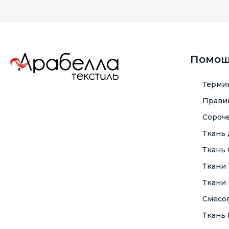
Помо
Терми
Правил
Сороче
Ткань
Ткань
Ткани
Ткани 
Смесо
Ткань F