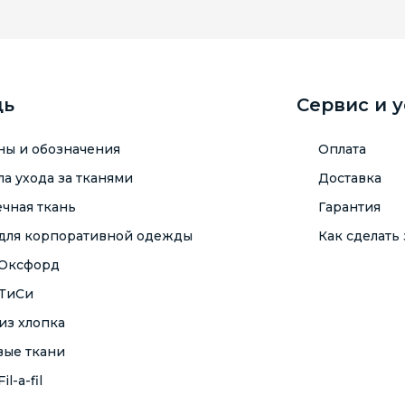
щь
Сервис и 
ны и обозначения
Оплата
а ухода за тканями
Доставка
чная ткань
Гарантия
 для корпоративной одежды
Как сделать 
 Оксфорд
 ТиСи
из хлопка
вые ткани
il-a-fil