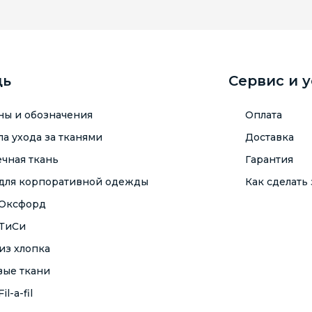
щь
Сервис и 
ны и обозначения
Оплата
а ухода за тканями
Доставка
чная ткань
Гарантия
 для корпоративной одежды
Как сделать 
 Оксфорд
 ТиСи
из хлопка
вые ткани
il-a-fil