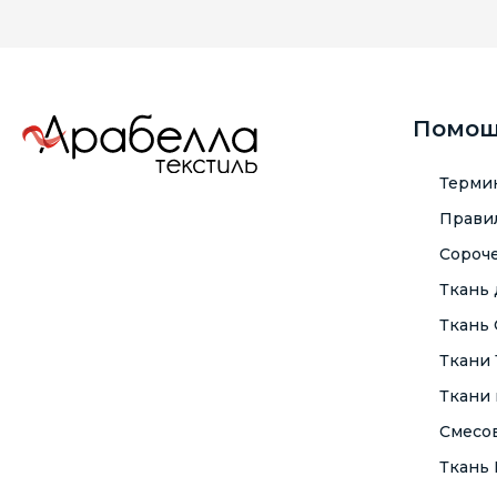
Помо
Терми
Правил
Сороче
Ткань
Ткань
Ткани
Ткани 
Смесо
Ткань F