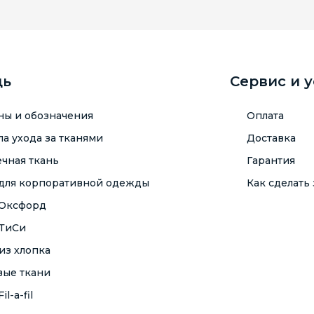
щь
Сервис и 
ны и обозначения
Оплата
а ухода за тканями
Доставка
чная ткань
Гарантия
 для корпоративной одежды
Как сделать 
 Оксфорд
 ТиСи
из хлопка
вые ткани
il-a-fil