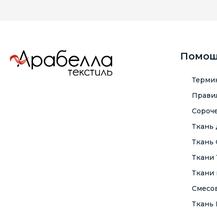
Помо
Терми
Правил
Сороче
Ткань
Ткань
Ткани
Ткани 
Смесо
Ткань F