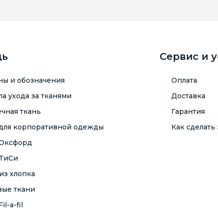
щь
Сервис и 
ны и обозначения
Оплата
а ухода за тканями
Доставка
чная ткань
Гарантия
 для корпоративной одежды
Как сделать 
 Оксфорд
 ТиСи
из хлопка
вые ткани
il-a-fil