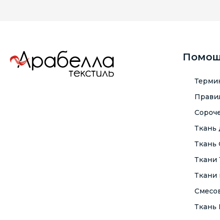
Помо
Терми
Правил
Сороче
Ткань
Ткань
Ткани
Ткани 
Смесо
Ткань F