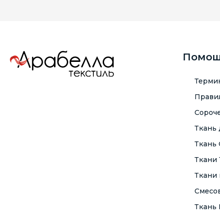
Помо
Терми
Правил
Сороче
Ткань
Ткань
Ткани
Ткани 
Смесо
Ткань F