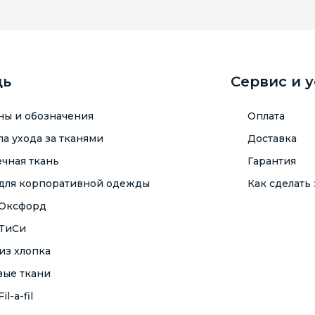
щь
Сервис и 
ны и обозначения
Оплата
а ухода за тканями
Доставка
чная ткань
Гарантия
 для корпоративной одежды
Как сделать 
 Оксфорд
 ТиСи
из хлопка
вые ткани
il-a-fil