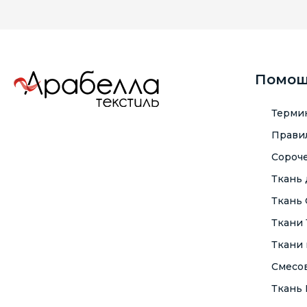
Помо
Терми
Правил
Сороче
Ткань
Ткань
Ткани
Ткани 
Смесо
Ткань F