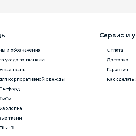
щь
Сервис и 
ны и обозначения
Оплата
а ухода за тканями
Доставка
чная ткань
Гарантия
 для корпоративной одежды
Как сделать 
 Оксфорд
 ТиСи
из хлопка
вые ткани
il-a-fil