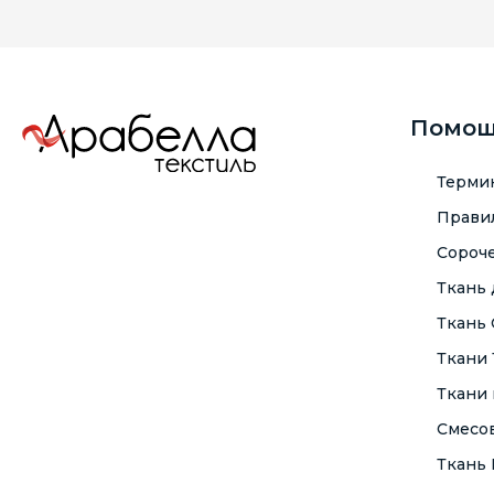
Помо
Терми
Правил
Сороче
Ткань
Ткань
Ткани
Ткани 
Смесо
Ткань F