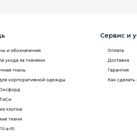
щь
Сервис и 
ны и обозначения
Оплата
а ухода за тканями
Доставка
чная ткань
Гарантия
 для корпоративной одежды
Как сделать 
 Оксфорд
 ТиСи
из хлопка
вые ткани
il-a-fil