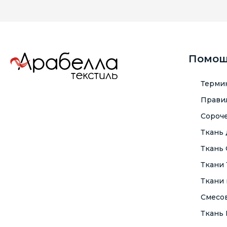
Помо
Терми
Правил
Сороче
Ткань
Ткань
Ткани
Ткани 
Смесо
Ткань F